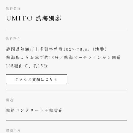
物件名称
熱海別邸
UMITO
物件所在
静岡県熱海市上多賀字曽我1027-78,83（地番）
熱海駅よりお車で約13分／熱海ビーチラインから国道
135経由で、約15分
アクセス詳細はこちら
構造
鉄筋コンクリート＋鉄骨造
建築年月