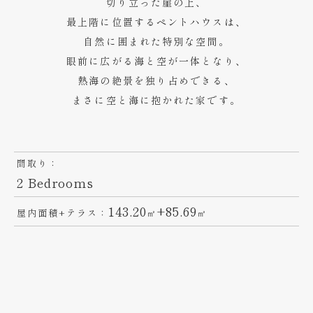
切り立った崖の上、
最上階に位置するペントハウスは、
自然に囲まれた特別な空間。
眼前に広がる海と空が一体となり、
熱海の絶景を独り占めできる、
まさに空と海に抱かれた家です。
間取り：
2 Bedrooms
143.20
+85.69
屋内面積+テラス：
㎡
㎡