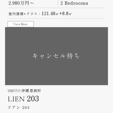
UMITO 鎌倉 腰越
301
ROOM
第2期販売：
間取り：
2,980万円～
2 Bedrooms
121.48
+8.8
屋内面積+テラス：
㎡
㎡
View More