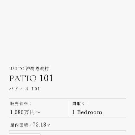
ROOM
販売価格：
間取り：
3,880万円～
2 Bedrooms
111.92
+18.94
屋内面積+テラス：
㎡
㎡
View More
UMITO 沖縄 恩納村