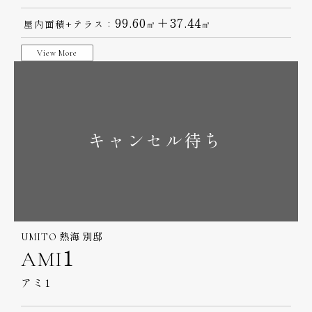
間取り：
2 Bedrooms
99.60
＋37.44
屋内面積+テラス：
㎡
㎡
View More
キャンセル待ち