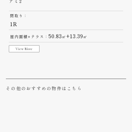
UMITO 熱海 別邸
AMI2
アミ2
間取り：
1R
50.83
+13.39
屋内面積+テラス：
㎡
㎡
View More