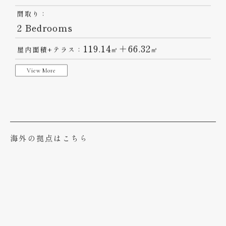
キャンセル待ち
UMITO 沖縄 恩納村
LIEN 203
リアン 203
間取り：
2 Bedrooms
119.14
＋66.32
屋内面積+テラス：
㎡
㎡
View More