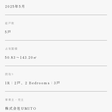
2025年5月
総戸数
5戸
占有面積
50.83〜143.20㎡
間取り
1R：2戸、2 Bedrooms：3戸
事業主・売主
株式会社UMITO