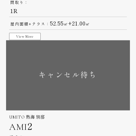
UMITO 熱海 別邸
AMI1
アミ1
間取り：
1R
52.55
+21.00
屋内面積+テラス：
㎡
㎡
View More
キャンセル待ち