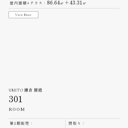
UMITO 沖縄 恩納村
CHERIE 301
シェリー 301
間取り：
1 Bedroom
86.64
＋43.31
屋内面積+テラス：
㎡
㎡
View More