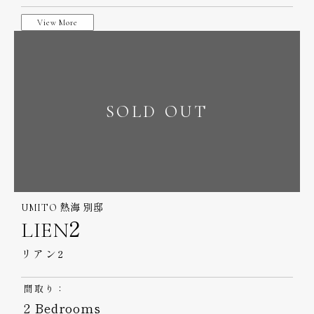
99.70
＋38.40
屋内面積+テラス：
㎡
㎡
View More
SOLD OUT
UMITO 熱海 別邸
LIEN2
リアン2